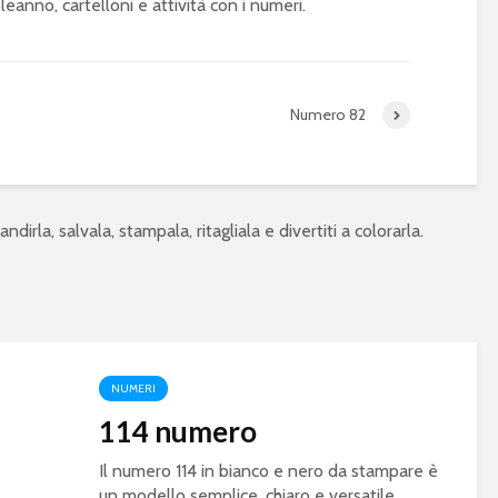
eanno, cartelloni e attività con i numeri.
Numero 82
ndirla, salvala, stampala, ritagliala e divertiti a colorarla.
NUMERI
114 numero
Il numero 114 in bianco e nero da stampare è
un modello semplice, chiaro e versatile,