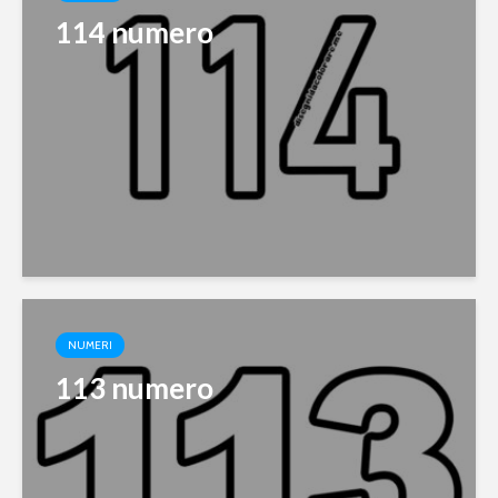
114 numero
NUMERI
113 numero