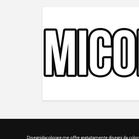
Disegnidacolorare.me offre gratuitamente disegni da colorar