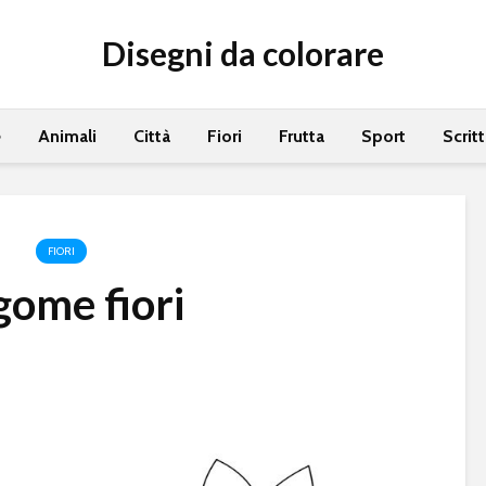
Disegni da colorare
e
Animali
Città
Fiori
Frutta
Sport
Scrit
FIORI
gome fiori