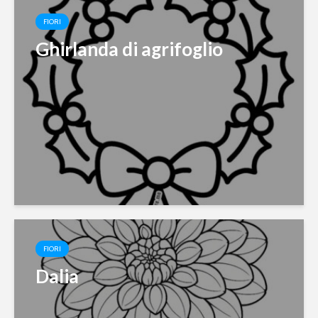
FIORI
Ghirlanda di agrifoglio
FIORI
Dalia