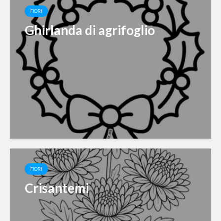
FIORI
Ghirlanda di agrifoglio
FIORI
Crisantemi