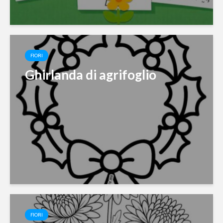
FIORI
Ghirlanda di agrifoglio
FIORI