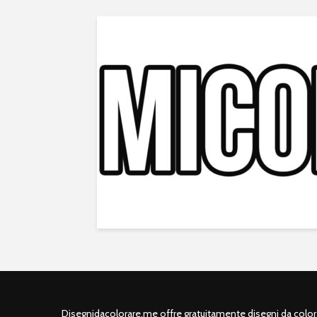
Disegnidacolorare.me offre gratuitamente disegni da colorar