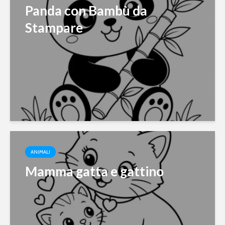
Panda con Bambù da
Stampare
ANIMALI
Mamma gatta e gattino