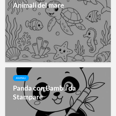
Animali del mare
ANIMALI
Panda con Bambù da
Stampare