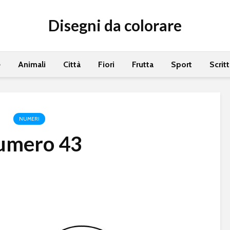
Disegni da colorare
e
Animali
Città
Fiori
Frutta
Sport
Scrit
NUMERI
umero 43