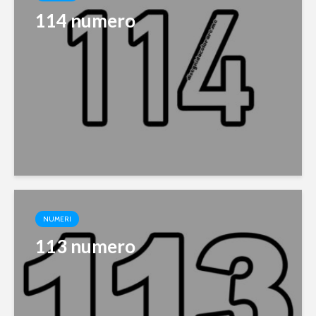
114 numero
NUMERI
113 numero