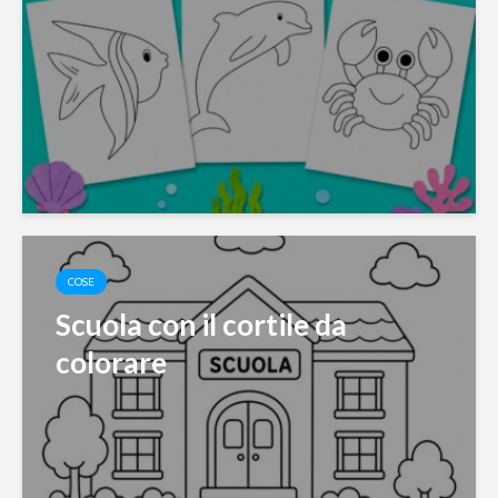
COSE
Scuola con il cortile da
colorare