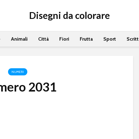
Disegni da colorare
e
Animali
Città
Fiori
Frutta
Sport
Scrit
NUMERI
mero 2031