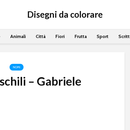
Disegni da colorare
e
Animali
Città
Fiori
Frutta
Sport
Scrit
NOMI
chili – Gabriele