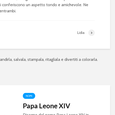
gli conferiscono un aspetto tondo e amichevole. Ne
entrambi.
Lidia
ndirla, salvala, stampala, ritagliala e divertiti a colorarla.
NOMI
Papa Leone XIV
Disegno del nome Papa Leone XIV in