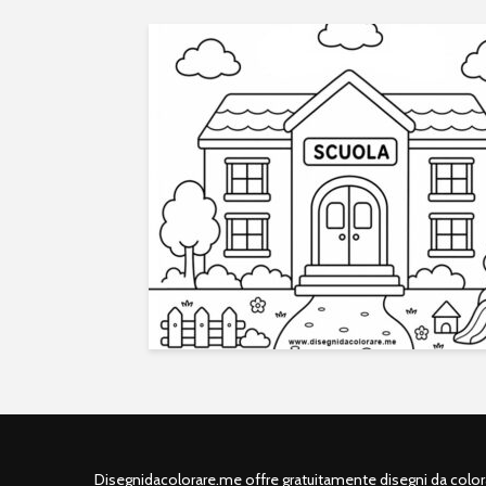
Disegnidacolorare.me offre gratuitamente disegni da colorar