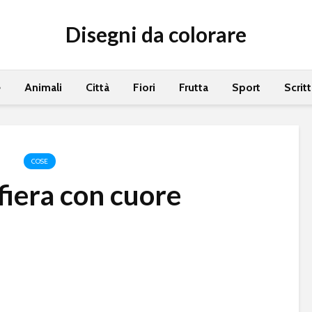
Disegni da colorare
e
Animali
Città
Fiori
Frutta
Sport
Scrit
COSE
iera con cuore