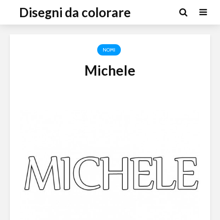
Disegni da colorare
NOMI
Michele