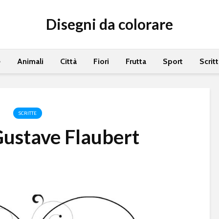
Disegni da colorare
e
Animali
Città
Fiori
Frutta
Sport
Scrit
SCRITTE
Gustave Flaubert