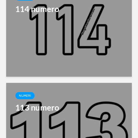
114 numero
NUMERI
113 numero