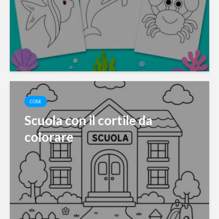
COSE
Scuola con il cortile da
colorare