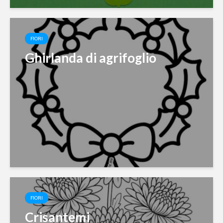
FIORI
Ghirlanda di agrifoglio
FIORI
Crisantemi