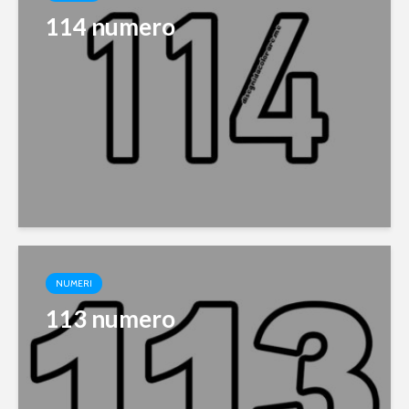
114 numero
NUMERI
113 numero