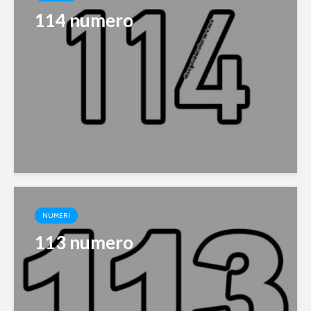
114 numero
NUMERI
113 numero