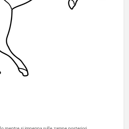
lo mentre si impenna sulle zampe posteriori,