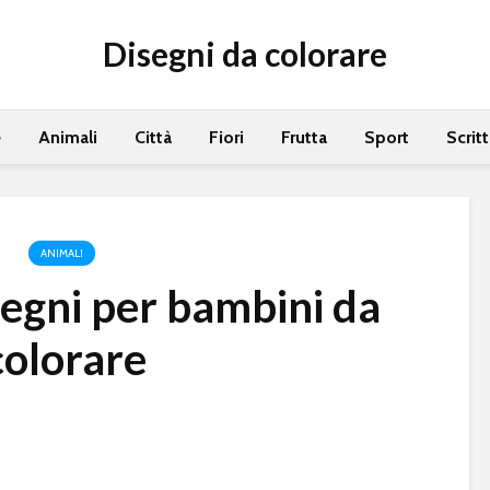
Disegni da colorare
e
Animali
Città
Fiori
Frutta
Sport
Scrit
ANIMALI
egni per bambini da
colorare