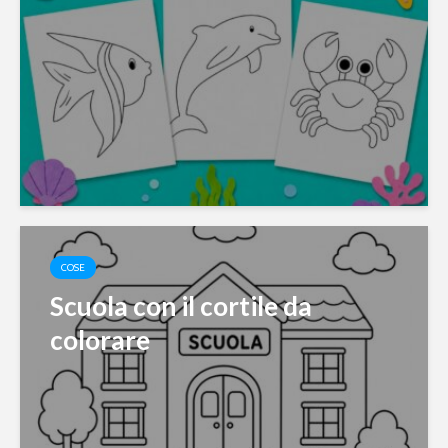
COSE
Scuola con il cortile da
colorare