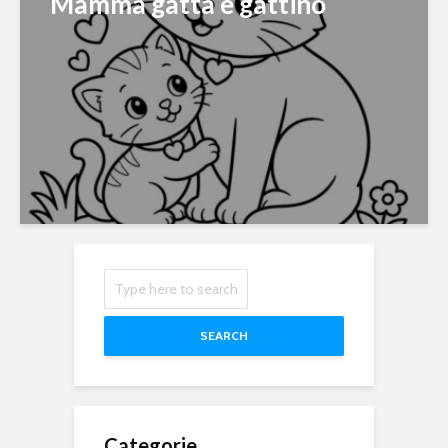
Mamma gatta e gattino
SEARCH
Categorie