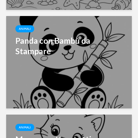
ANIMALI
Panda con Bambù da
Stampare
ANIMALI