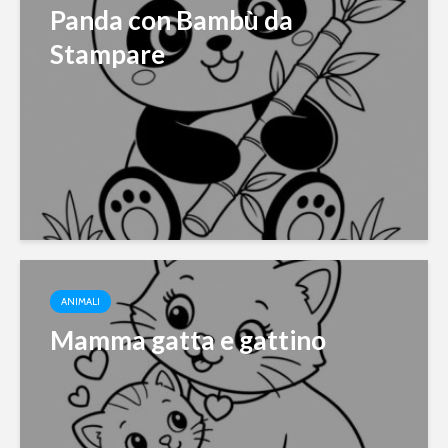
Panda con Bambù da
Stampare
ANIMALI
Mamma gatta e gattino