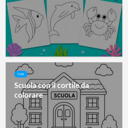
COSE
Scuola con il cortile da
colorare