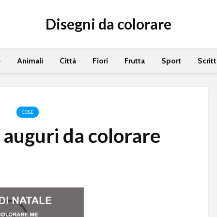
Disegni da colorare
e
Animali
Città
Fiori
Frutta
Sport
Scrit
COSE
i auguri da colorare