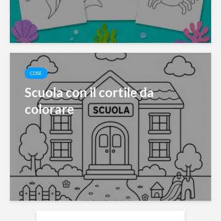
COSE
Scuola con il cortile da
colorare