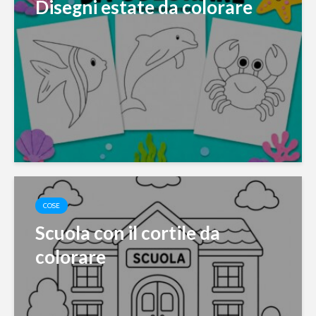
Disegni estate da colorare
COSE
Scuola con il cortile da
colorare