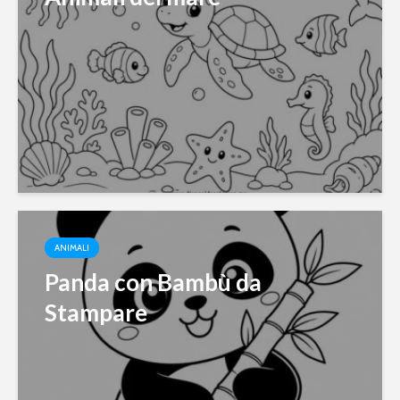
ANIMALI
Panda con Bambù da
Stampare