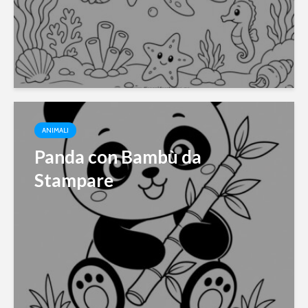
ANIMALI
Panda con Bambù da
Stampare