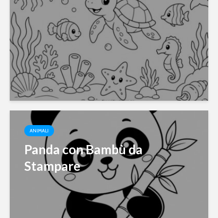
ANIMALI
Panda con Bambù da
Stampare