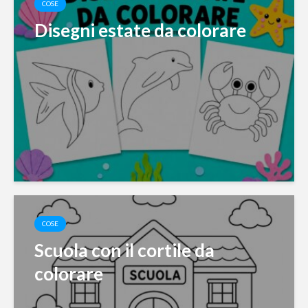
COSE
Disegni estate da colorare
COSE
Scuola con il cortile da
colorare