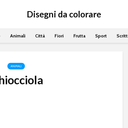
Disegni da colorare
e
Animali
Città
Fiori
Frutta
Sport
Scrit
ANIMALI
hiocciola