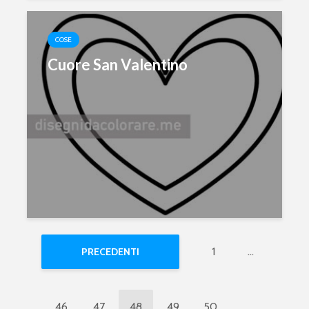
COSE
Cuore San Valentino
1
…
PRECEDENTI
46
47
48
49
50
…