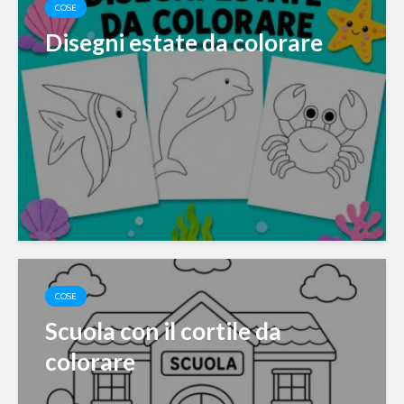
COSE
Disegni estate da colorare
COSE
Scuola con il cortile da
colorare