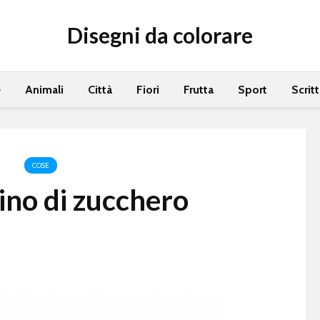
Disegni da colorare
e
Animali
Città
Fiori
Frutta
Sport
Scrit
COSE
ino di zucchero