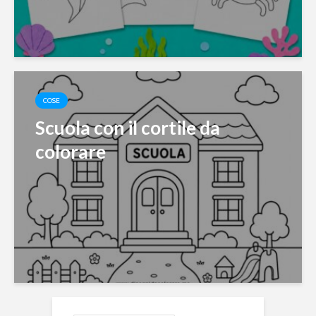
COSE
Scuola con il cortile da
colorare