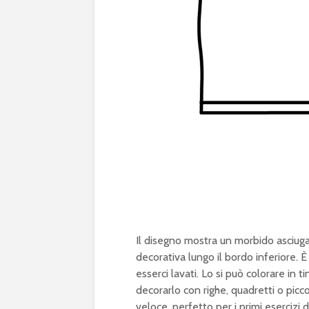
Il disegno mostra un morbido asciug
decorativa lungo il bordo inferiore. È
esserci lavati. Lo si può colorare in 
decorarlo con righe, quadretti o picc
veloce, perfetto per i primi esercizi d