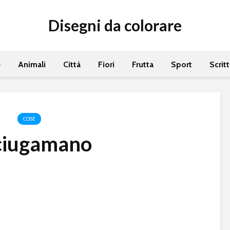
Disegni da colorare
e
Animali
Città
Fiori
Frutta
Sport
Scrit
COSE
ciugamano