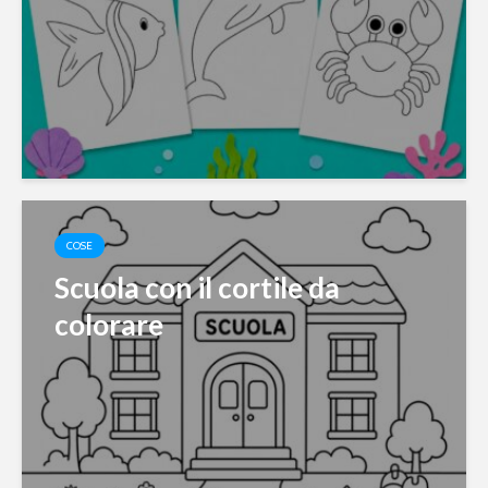
COSE
Scuola con il cortile da
colorare